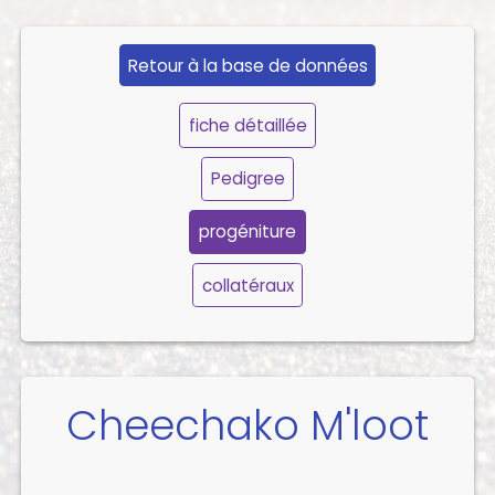
Retour à la base de données
fiche détaillée
Pedigree
progéniture
collatéraux
Cheechako M'loot