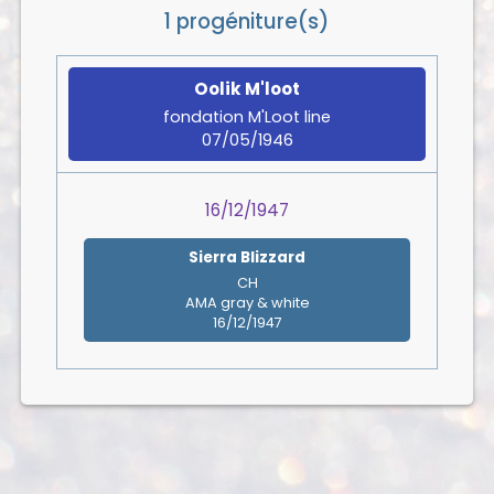
1 progéniture(s)
Oolik M'loot
fondation M'Loot line
07/05/1946
16/12/1947
Sierra Blizzard
CH
AMA gray & white
16/12/1947