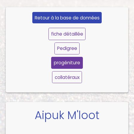
Retour à la base de données
fiche détaillée
Pedigree
progéniture
collatéraux
Aipuk M'loot