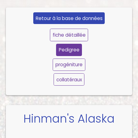
Retour à la base de données
fiche détaillée
Pedigree
progéniture
collatéraux
Hinman's Alaska