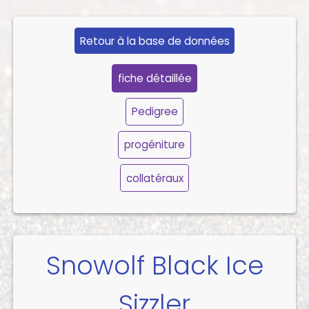
Retour à la base de données
fiche détaillée
Pedigree
progéniture
collatéraux
Snowolf Black Ice
Sizzler