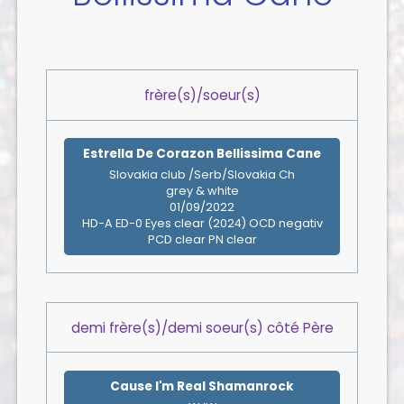
frère(s)/soeur(s)
Estrella De Corazon Bellissima Cane
Slovakia club /Serb/Slovakia Ch
grey & white
01/09/2022
HD-A ED-0 Eyes clear (2024) OCD negativ
PCD clear PN clear
demi frère(s)/demi soeur(s) côté Père
Cause I'm Real Shamanrock