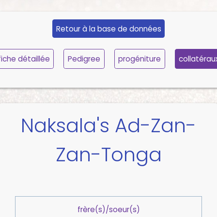
Retour à la base de données
fiche détaillée
Pedigree
progéniture
collatérau
Naksala's Ad-Zan-
Zan-Tonga
frère(s)/soeur(s)