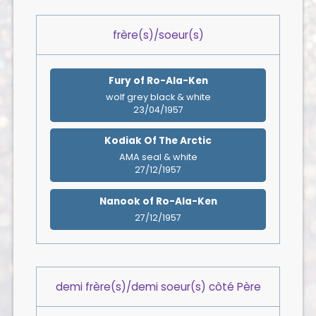
frère(s)/soeur(s)
Fury of Ro-Ala-Ken
wolf grey black & white
23/04/1957
Kodiak Of The Arctic
AMA seal & white
27/12/1957
Nanook of Ro-Ala-Ken
27/12/1957
demi frère(s)/demi soeur(s) côté Père