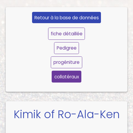
Retour à la base de données
fiche détaillée
Pedigree
progéniture
collatéraux
Kimik of Ro-Ala-Ken