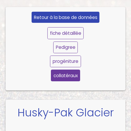
Retour à la base de données
fiche détaillée
Pedigree
progéniture
collatéraux
Husky-Pak Glacier