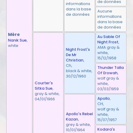
de données
informations
dans la base
Aucune
de données
informations
dans la base
de données
Mère
Au Sable Of
Nanik Sue
,
Night Frost
,
white
AMA gray &
Night Frost's
white,
De Mr
15/12/1958
Christian
,
Ch,
Thunder Talla
black & white,
Of Erowah
,
30/12/1960
wolf gray &
Courter's
white,
Sitka Sue
,
03/03/1959
gray & white,
Apollo
,
04/01/1966
CH,
wolf gray &
Apollo's Rebel
white,
Kazan
,
15/07/1957
grey & white,
Kodara's
10/01/1964