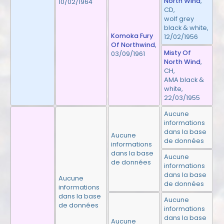
North Wind
,
10/02/1964
CD,
wolf grey
black & white,
Komoka Fury
12/02/1956
Of Northwind
,
Misty Of
03/09/1961
North Wind
,
CH,
AMA black &
white,
22/03/1955
Aucune
informations
dans la base
Aucune
de données
informations
dans la base
Aucune
de données
informations
dans la base
Aucune
de données
informations
dans la base
Aucune
de données
informations
dans la base
Aucune