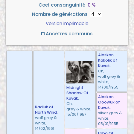
Coef consanguinité
0 %
Nombre de générations
Version imprimable
Ancêtres communs
Alaskan
Kakolik of
Kuvak
,
Ch,
wolf grey &
white,
14/06/1955
Midnight
Shadow Of
Alaskan
Kuvak
,
Ooowuk of
Ch,
Kadluk of
Kuvak
,
grey & white,
North Wind
,
silver grey &
15/06/1957
wolf grey &
white,
white,
05/01/1955
14/02/1961
Lobo Of