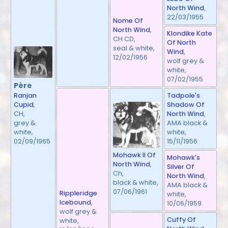
North Wind
,
22/03/1955
Nome Of
North Wind
,
Klondike Kate
CH CD,
Of North
seal & white,
Wind
,
12/02/1956
wolf grey &
white,
07/02/1955
Père
Tadpole's
Ranjan
Shadow Of
Cupid
,
North Wind
,
CH,
AMA black &
grey &
white,
white,
15/11/1956
02/09/1965
Mohawk II Of
Mohawk's
North Wind
,
Silver Of
Ch,
North Wind
,
black & white,
AMA black &
07/06/1961
Rippleridge
white,
Icebound
,
10/06/1959
wolf grey &
Cuffy Of
white,