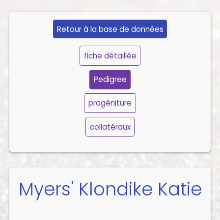
Retour à la base de données
fiche détaillée
Pedigree
progéniture
collatéraux
Myers' Klondike Katie