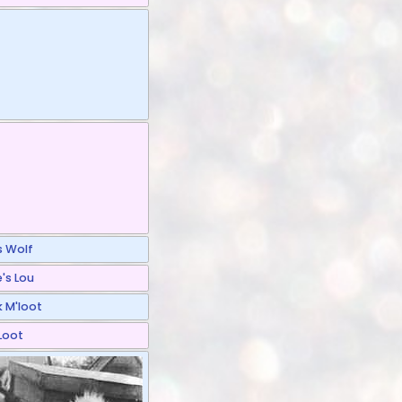
s Wolf
's Lou
 M'loot
Loot