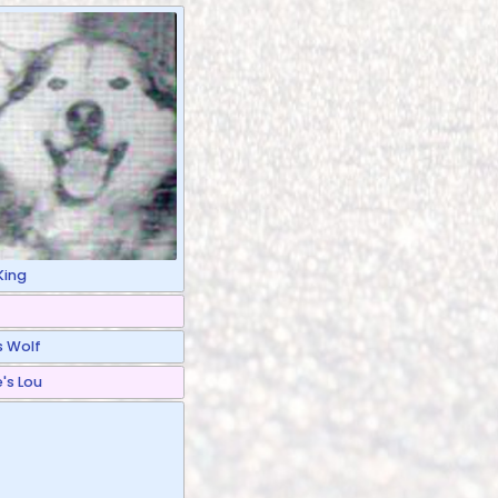
King
s Wolf
's Lou