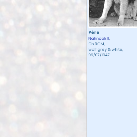
Père
Nahnook II
,
Ch ROM,
wolf grey & white,
09/07/1947