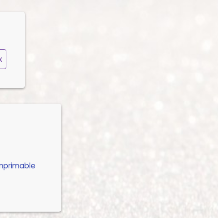
x
imprimable