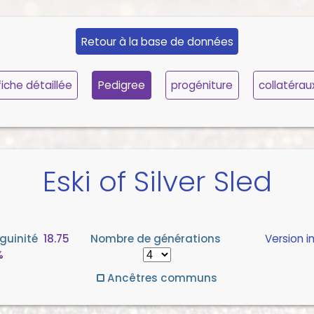
Retour à la base de données
fiche détaillée
Pedigree
progéniture
collatérau
Eski of Silver Sled
guinité
18.75
Nombre de générations
Version 
%
Ancêtres communs