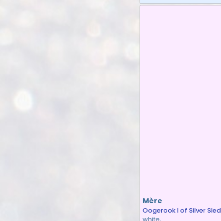
Mère
Oogerook I of Silver Sled
white,