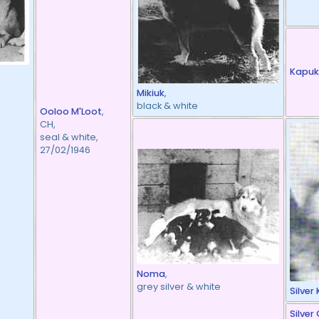
Kapuk
Mikiuk
,
black & white
Ooloo M'Loot
,
CH,
seal & white,
27/02/1946
Noma
,
grey silver & white
Silver 
Silver 