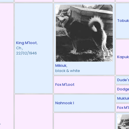
Tobuk
King M'loot
,
Ch.,
22/02/1946
Kapuk
Mikiuk
,
black & white
Dude'
Fox M'Loot
Dodge
Mukluk
Nahnook I
Fox M'
,