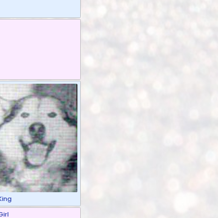
King
Girl