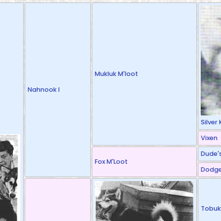
Mukluk M'loot
Nahnook I
Silver 
Vixen
Dude'
Fox M'Loot
Dodge
Tobuk