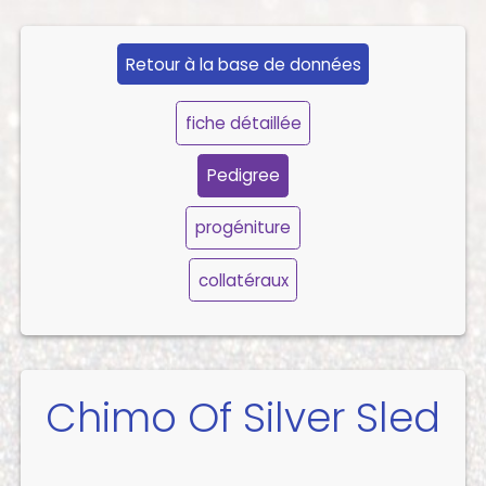
Retour à la base de données
fiche détaillée
Pedigree
progéniture
collatéraux
Chimo Of Silver Sled