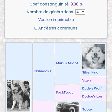
Coef consanguinité
9.38 %
Nombre de générations
Version imprimable
Ancêtres communs
Mukluk M'loot
Nahnook I
Silver King
Vixen
Dude's Wolf
Fox M'Loot
Dodge's Lou
Tobuk