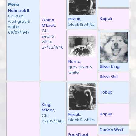
Père
Nahnook II
,
Ch ROM,
Kapuk
Mikiuk
,
Ooloo
wolf grey &
black & white
M'Loot
,
white,
CH,
09/07/1947
seal &
white,
27/02/1946
Noma
,
Silver King
grey silver &
white
Silver Girl
Tobuk
King
M'loot
,
Kapuk
Mikiuk
,
Ch.,
black & white
22/02/1946
Dude's Wolf
Fox M'Loot